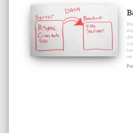
B
Rea
imp
di
cop
hac
rec
Po