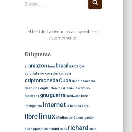
B
Buscar …
u
s
c
a
El feed de Twitter no está disponible en
r
este momento.
:
Etiquetas
amazon
brasil
ai
bera
BRICS
CIA
colonialismo
conectar
consola
criptomoneda
Cuba
decolonialismo
despidos
digital
elon musk
email
escritorio
gnu
guerra
facebook
hardware libre
Internet
inteligencia
la habana
libra
linux
libre
Medios de Comunicación
richard
nube
openai
owncloud
relay
smtp