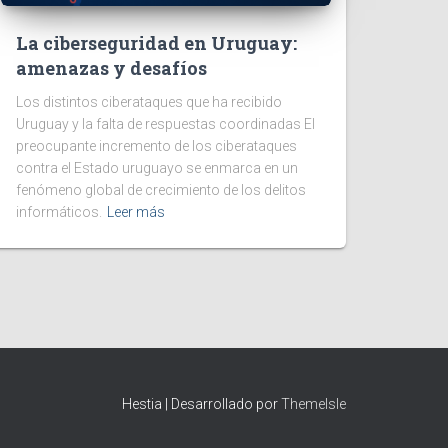
La ciberseguridad en Uruguay:
amenazas y desafíos
Los distintos ciberataques que ha recibido
Uruguay y la falta de respuestas coordinadas El
preocupante incremento de los ciberataques
contra el Estado uruguayo se enmarca en un
fenómeno global de crecimiento de los delitos
informáticos.
Leer más
Hestia | Desarrollado por
ThemeIsle