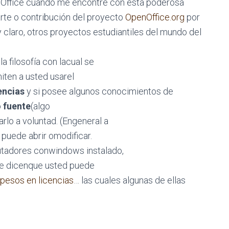
enOffice cuando me encontré con esta poderosa
parte o contribución del proyecto
OpenOffice.org
por
 claro, otros proyectos estudiantiles del mundo del
a filosofía con lacual se
iten a usted usarel
encias
y si posee algunos conocimientos de
 fuente
(algo
lo a voluntad. (Engeneral a
 puede abrir omodificar.
utadores conwindows instalado,
 le dicenque usted puede
pesos en licencias
… las cuales algunas de ellas