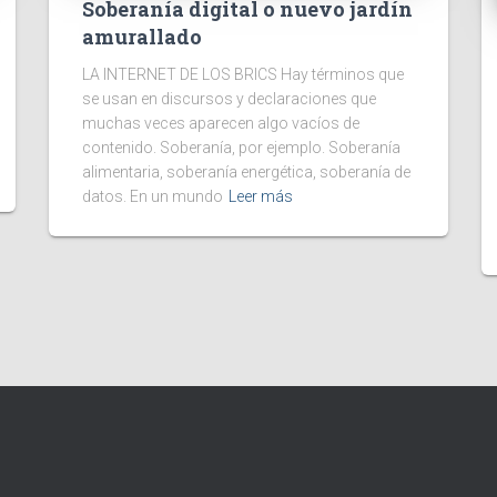
Soberanía digital o nuevo jardín
amurallado
LA INTERNET DE LOS BRICS Hay términos que
se usan en discursos y declaraciones que
muchas veces aparecen algo vacíos de
contenido. Soberanía, por ejemplo. Soberanía
alimentaria, soberanía energética, soberanía de
datos. En un mundo
Leer más