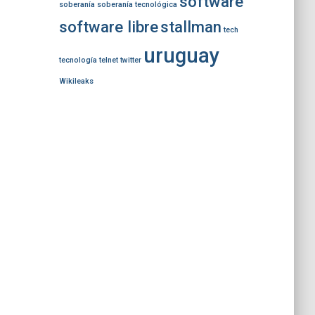
software
soberanía
soberanía tecnológica
software libre
stallman
tech
uruguay
tecnología
telnet
twitter
Wikileaks