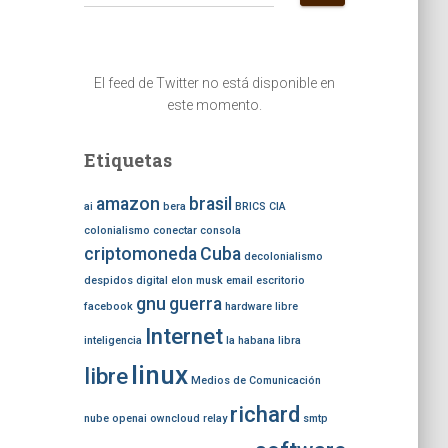
u
s
c
a
El feed de Twitter no está disponible en
r
este momento.
:
Etiquetas
amazon
brasil
ai
bera
BRICS
CIA
colonialismo
conectar
consola
criptomoneda
Cuba
decolonialismo
despidos
digital
elon musk
email
escritorio
gnu
guerra
facebook
hardware libre
Internet
inteligencia
la habana
libra
linux
libre
Medios de Comunicación
richard
nube
openai
owncloud
relay
smtp