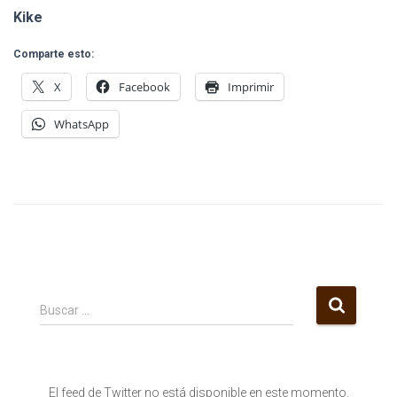
Kike
Comparte esto:
X
Facebook
Imprimir
WhatsApp
B
Buscar …
u
s
c
a
El feed de Twitter no está disponible en este momento.