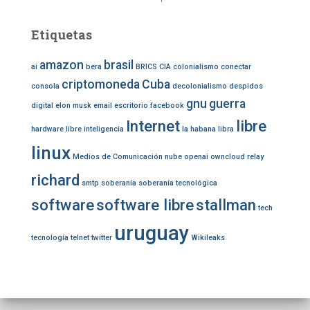
r
:
Etiquetas
amazon
brasil
ai
bera
BRICS
CIA
colonialismo
conectar
criptomoneda
Cuba
consola
decolonialismo
despidos
gnu
guerra
digital
elon musk
email
escritorio
facebook
Internet
libre
hardware libre
inteligencia
la habana
libra
linux
Medios de Comunicación
nube
openai
owncloud
relay
richard
smtp
soberanía
soberanía tecnológica
software
software libre
stallman
tech
uruguay
tecnología
telnet
twitter
Wikileaks