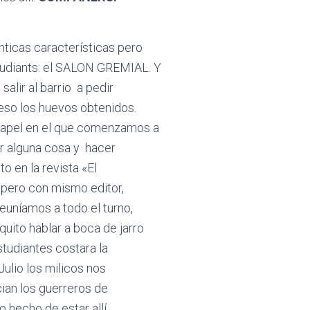
nticas características pero
tudiants: el SALON GREMIAL. Y
salir al barrio a pedir
eso los huevos obtenidos.
papel en el que comenzamos a
ir alguna cosa y hacer
to en la revista «El
pero con mismo editor,
euníamos a todo el turno,
uito hablar a boca de jarro
studiantes costara la
ulio los milicos nos
ian los guerreros de
o hecho de estar allí,