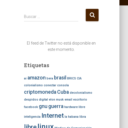
B
Buscar …
u
s
c
a
El feed de Twitter no está disponible en
r
este momento.
:
Etiquetas
amazon
brasil
ai
bera
BRICS
CIA
colonialismo
conectar
consola
criptomoneda
Cuba
decolonialismo
despidos
digital
elon musk
email
escritorio
gnu
guerra
facebook
hardware libre
Internet
inteligencia
la habana
libra
linux
libre