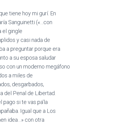
ue tiene hoy mi gurí. En
ía Sanguinetti («…con
 el gingle
mplidos y casi nada de
ba a preguntar porque era
unto a su esposa saludar
urso con un moderno megáfono
dos a miles de
lados, desgarbados,
a del Penal de Libertad.
 pago si te vas pa’la
pañaba. Igual que a Los
nen idea…» con otra