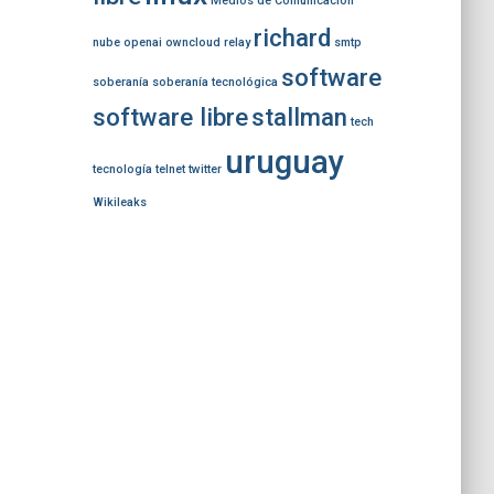
Medios de Comunicación
richard
nube
openai
owncloud
relay
smtp
software
soberanía
soberanía tecnológica
software libre
stallman
tech
uruguay
tecnología
telnet
twitter
Wikileaks