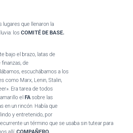
lugares que llenaron la
luvia: los
COMITÉ DE BASE.
e bajo el brazo, latas de
 finanzas, de
ablábamos, escuchábamos a los
 como Marx, Lenin, Stalin,
eer». Era tarea de todos
 amarillo el
FA
sobre las
s en un rincón. Había que
ndo y entretenido, por
currente un término que se usaba sin tutear para
os allí:
COMPAÑERO.