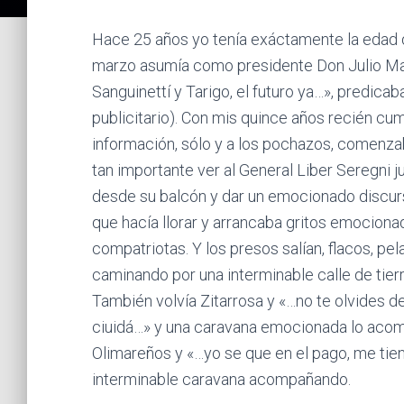
Hace 25 años yo tenía exáctamente la edad q
marzo asumía como presidente Don Julio Mar
Sanguinettí y Tarigo, el futuro ya…», predicaba
publicitario). Con mis quince años recién cu
información, sólo y a los pochazos, comenza
tan importante ver al General Liber Seregni j
desde su balcón y dar un emocionado disc
que hacía llorar y arrancaba gritos emociona
compatriotas. Y los presos salían, flacos, pe
caminando por una interminable calle de tierr
También volvía Zitarrosa y «…no te olvides del
ciuidá…» y una caravana emocionada lo acom
Olimareños y «…yo se que en el pago, me tie
interminable caravana acompañando.