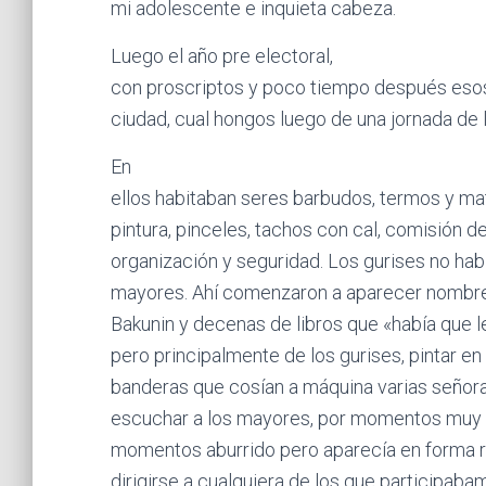
mi adolescente e inquieta cabeza.
Luego el año pre electoral,
con proscriptos y poco tiempo después esos 
ciudad, cual hongos luego de una jornada de l
En
ellos habitaban seres barbudos, termos y mat
pintura, pinceles, tachos con cal, comisión de
organización y seguridad. Los gurises no h
mayores. Ahí comenzaron a aparecer nombres
Bakunin y decenas de libros que «había que l
pero principalmente de los gurises, pintar en
banderas que cosían a máquina varias señora
escuchar a los mayores, por momentos muy li
momentos aburrido pero aparecía en forma re
dirigirse a cualquiera de los que participabam