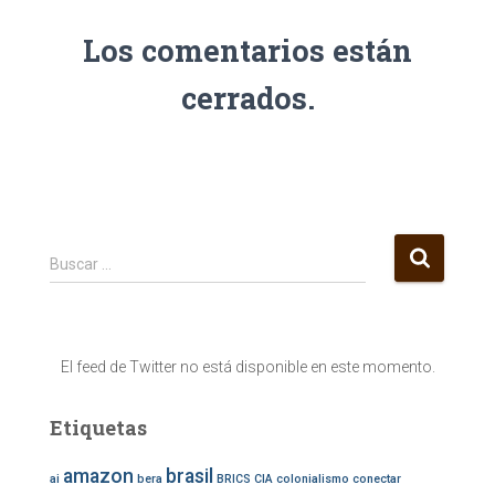
Los comentarios están
cerrados.
B
Buscar …
u
s
c
a
El feed de Twitter no está disponible en este momento.
r
:
Etiquetas
amazon
brasil
ai
bera
BRICS
CIA
colonialismo
conectar