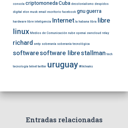
criptomoneda
Cuba
consola
decolonialismo
despidos
gnu
guerra
digital
elon musk
email
escritorio
facebook
Internet
libre
hardware libre
inteligencia
la habana
libra
linux
Medios de Comunicación
nube
openai
owncloud
relay
richard
smtp
soberanía
soberanía tecnológica
software
software libre
stallman
tech
uruguay
tecnología
telnet
twitter
Wikileaks
Entradas relacionadas