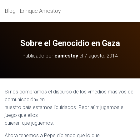
Blog - Enrique Amestoy
Sobre el Genocidio en Gaza
Publicado por
eamestoy
el
7 agosto, 2014
Si nos compramos el discurso de los «medios masivos de
comunicación» en
nuestro país estamos liquidados. Peor aún: jugamos el
juego que ellos
quieren que juguemos.
Ahora tenemos a Pepe diciendo que lo que