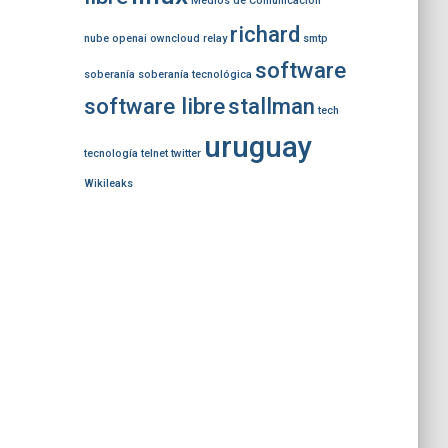
Medios de Comunicación
richard
nube
openai
owncloud
relay
smtp
software
soberanía
soberanía tecnológica
software libre
stallman
tech
uruguay
tecnología
telnet
twitter
Wikileaks