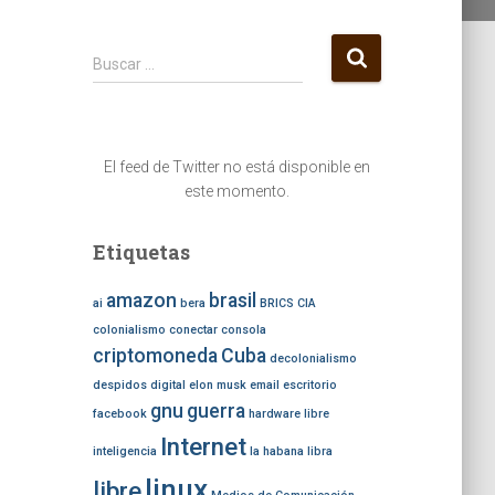
B
Buscar …
u
s
c
a
El feed de Twitter no está disponible en
r
este momento.
:
Etiquetas
amazon
brasil
ai
bera
BRICS
CIA
colonialismo
conectar
consola
criptomoneda
Cuba
decolonialismo
despidos
digital
elon musk
email
escritorio
gnu
guerra
facebook
hardware libre
Internet
inteligencia
la habana
libra
linux
libre