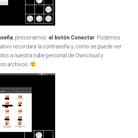
raseña
, presionamos
el botón Conectar
. Podemos
rativo recordará la contraseña y, como se puede ver
ados a nuestra nube personal de Owncloud y
os archivos.