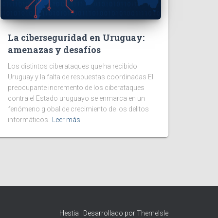
La ciberseguridad en Uruguay:
amenazas y desafíos
Los distintos ciberataques que ha recibido
Uruguay y la falta de respuestas coordinadas El
preocupante incremento de los ciberataques
contra el Estado uruguayo se enmarca en un
fenómeno global de crecimiento de los delitos
informáticos.
Leer más
Hestia | Desarrollado por
ThemeIsle