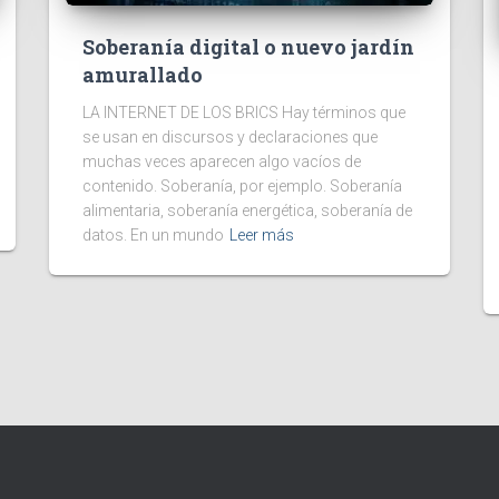
Soberanía digital o nuevo jardín
amurallado
LA INTERNET DE LOS BRICS Hay términos que
se usan en discursos y declaraciones que
muchas veces aparecen algo vacíos de
contenido. Soberanía, por ejemplo. Soberanía
alimentaria, soberanía energética, soberanía de
datos. En un mundo
Leer más