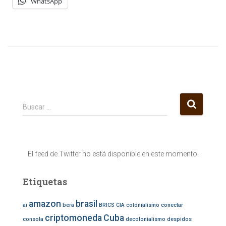
WhatsApp
B
Buscar …
u
s
c
a
El feed de Twitter no está disponible en este momento.
r
:
Etiquetas
amazon
brasil
ai
bera
BRICS
CIA
colonialismo
conectar
criptomoneda
Cuba
consola
decolonialismo
despidos