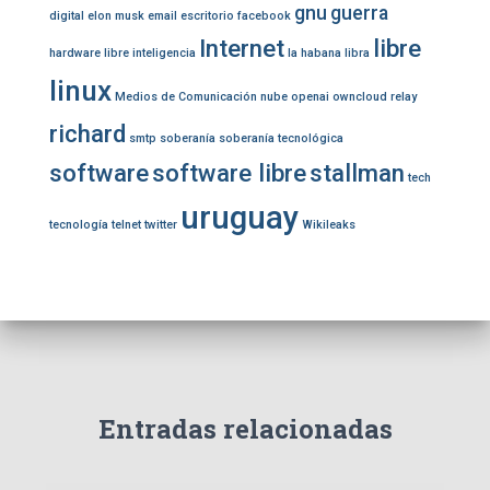
gnu
guerra
digital
elon musk
email
escritorio
facebook
Internet
libre
hardware libre
inteligencia
la habana
libra
linux
Medios de Comunicación
nube
openai
owncloud
relay
richard
smtp
soberanía
soberanía tecnológica
software
software libre
stallman
tech
uruguay
tecnología
telnet
twitter
Wikileaks
Entradas relacionadas