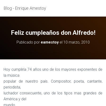
Blog - Enrique Amestoy
Feliz cumpleaños don Alfredo!
Publicado por
eamestoy
el
10 marzo, 2010
Hoy cumpliría 74 años uno de los mayores exponentes de
la música
popular de nuestro país. Compositor, poeta, cantante,
periodista,
luchador consecuente, uno de los tipos mas grandes de
América y del
mundo.