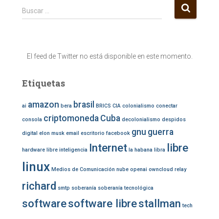
B
Buscar …
u
s
c
a
El feed de Twitter no está disponible en este momento.
r
:
Etiquetas
amazon
brasil
ai
bera
BRICS
CIA
colonialismo
conectar
criptomoneda
Cuba
consola
decolonialismo
despidos
gnu
guerra
digital
elon musk
email
escritorio
facebook
Internet
libre
hardware libre
inteligencia
la habana
libra
linux
Medios de Comunicación
nube
openai
owncloud
relay
richard
smtp
soberanía
soberanía tecnológica
software
software libre
stallman
tech