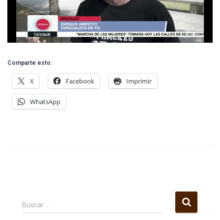
Comparte esto:
X
Facebook
Imprimir
WhatsApp
B
Buscar …
u