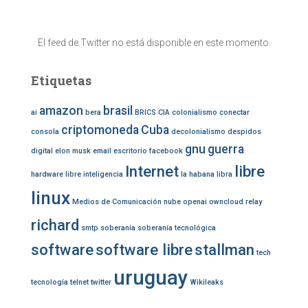
s
c
a
El feed de Twitter no está disponible en este momento.
r
:
Etiquetas
amazon
brasil
ai
bera
BRICS
CIA
colonialismo
conectar
criptomoneda
Cuba
consola
decolonialismo
despidos
gnu
guerra
digital
elon musk
email
escritorio
facebook
Internet
libre
hardware libre
inteligencia
la habana
libra
linux
Medios de Comunicación
nube
openai
owncloud
relay
richard
smtp
soberanía
soberanía tecnológica
software
software libre
stallman
tech
uruguay
tecnología
telnet
twitter
Wikileaks