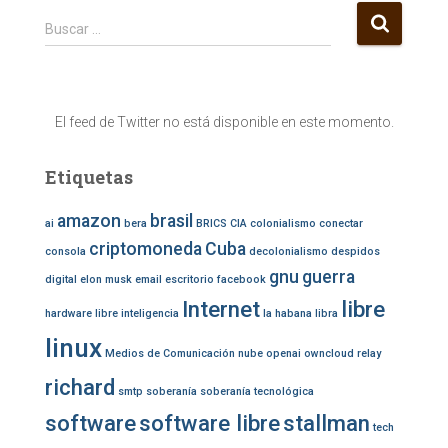
B
Buscar …
u
s
c
a
El feed de Twitter no está disponible en este momento.
r
:
Etiquetas
amazon
brasil
ai
bera
BRICS
CIA
colonialismo
conectar
criptomoneda
Cuba
consola
decolonialismo
despidos
gnu
guerra
digital
elon musk
email
escritorio
facebook
Internet
libre
hardware libre
inteligencia
la habana
libra
linux
Medios de Comunicación
nube
openai
owncloud
relay
richard
smtp
soberanía
soberanía tecnológica
software
software libre
stallman
tech