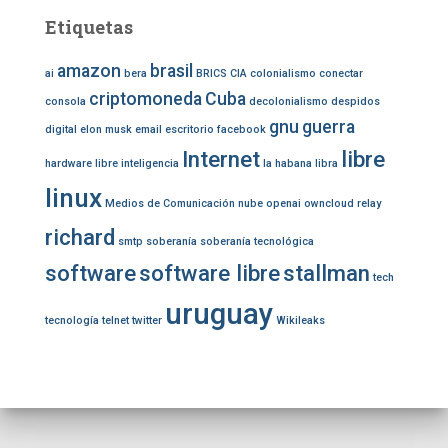
:
Etiquetas
amazon
brasil
ai
bera
BRICS
CIA
colonialismo
conectar
criptomoneda
Cuba
consola
decolonialismo
despidos
gnu
guerra
digital
elon musk
email
escritorio
facebook
Internet
libre
hardware libre
inteligencia
la habana
libra
linux
Medios de Comunicación
nube
openai
owncloud
relay
richard
smtp
soberanía
soberanía tecnológica
software
software libre
stallman
tech
uruguay
tecnología
telnet
twitter
Wikileaks