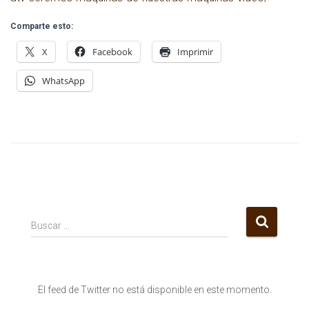
Comparte esto:
X
Facebook
Imprimir
WhatsApp
B
Buscar …
u
s
c
a
El feed de Twitter no está disponible en este momento.
r