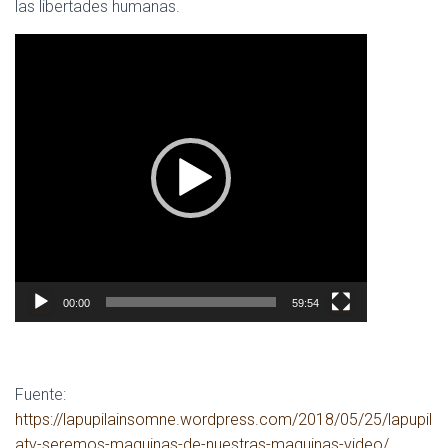
las libertades humanas.
Reproductor
de
vídeo
00:00
59:54
Fuente:
https://lapupilainsomne.wordpress.com/2018/05/25/lapupil
atv-seremos-maquinas-de-nuestras-maquinas-video/