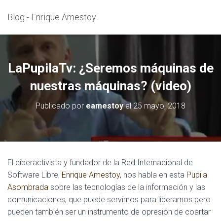
Blog - Enrique Amestoy
LaPupilaTv: ¿Seremos máquinas de
nuestras máquinas? (video)
Publicado por
eamestoy
el
25 mayo, 2018
El ciberactivista y fundador de la Red Internacional de
Software Libre,
Enrique Amestoy
, nos habla en esta
Pupila
Asombrada
sobre las tecnologías de la información y las
comunicaciones, que puede servirnos para liberarnos pero
pueden también ser un instrumento de opresión de coartar