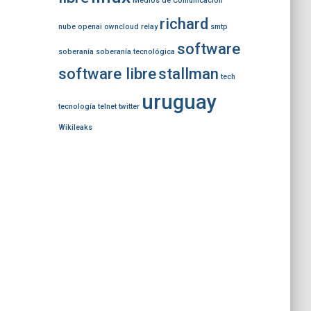
Medios de Comunicación
richard
nube
openai
owncloud
relay
smtp
software
soberanía
soberanía tecnológica
software libre
stallman
tech
uruguay
tecnología
telnet
twitter
Wikileaks