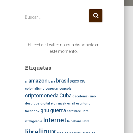
B
Buscar …
u
s
c
a
El feed de Twitter no está disponible en
r
este momento.
:
Etiquetas
amazon
brasil
ai
bera
BRICS
CIA
colonialismo
conectar
consola
criptomoneda
Cuba
decolonialismo
despidos
digital
elon musk
email
escritorio
gnu
guerra
facebook
hardware libre
Internet
inteligencia
la habana
libra
linux
libre