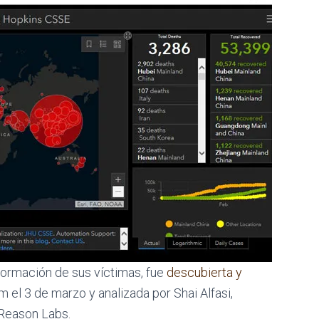
formación de sus víctimas, fue
descubiert
a y
l 3 de marzo y analizada por Shai Alfasi,
 Reason Labs.