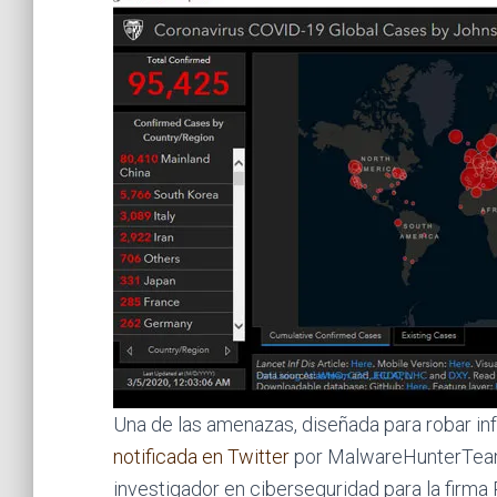
Una de las amenazas, diseñada para robar in
notificada en Twitter
por MalwareHunterTeam e
investigador en ciberseguridad para la firma