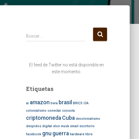
B
Buscar …
u
s
c
a
El feed de Twitter no está disponible en
r
este momento.
:
Etiquetas
amazon
brasil
ai
bera
BRICS
CIA
colonialismo
conectar
consola
criptomoneda
Cuba
decolonialismo
despidos
digital
elon musk
email
escritorio
gnu
guerra
facebook
hardware libre