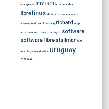
Internet
inteligencia
la habana
libra
linux
libre
Medios de Comunicación
richard
nube
openai
owncloud
relay
smtp
software
soberanía
soberanía tecnológica
software libre
stallman
tech
uruguay
tecnología
telnet
twitter
Wikileaks