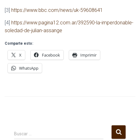
[3]
https://www.bbc.com/news/uk-59608641
[4]
https://www.pagina12.com.ar/392590-la-imperdonable-
soledad-de-julian-assange
Comparte esto:
X
Facebook
Imprimir
WhatsApp
B
Buscar …
u