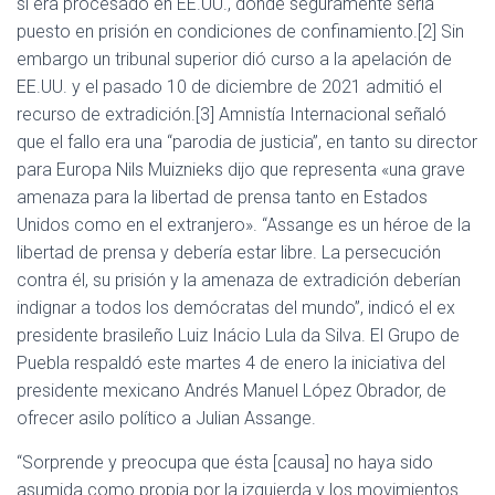
si era procesado en EE.UU., donde seguramente sería
puesto en prisión en condiciones de confinamiento.[2] Sin
embargo un tribunal superior dió curso a la apelación de
EE.UU. y el pasado 10 de diciembre de 2021 admitió el
recurso de extradición.[3] Amnistía Internacional señaló
que el fallo era una “parodia de justicia”, en tanto su director
para Europa Nils Muiznieks dijo que representa «una grave
amenaza para la libertad de prensa tanto en Estados
Unidos como en el extranjero». “Assange es un héroe de la
libertad de prensa y debería estar libre. La persecución
contra él, su prisión y la amenaza de extradición deberían
indignar a todos los demócratas del mundo”, indicó el ex
presidente brasileño Luiz Inácio Lula da Silva. El Grupo de
Puebla respaldó este martes 4 de enero la iniciativa del
presidente mexicano Andrés Manuel López Obrador, de
ofrecer asilo político a Julian Assange.
“Sorprende y preocupa que ésta [causa] no haya sido
asumida como propia por la izquierda y los movimientos