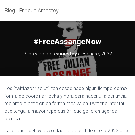
Blog - Enrique Amestoy
#FreeAssangeNow
Publicado por
eamestoy
el
8 enero, 2022
Los “twittazos” se utilizan desde hace algún tiempo como
forma de coordinar fecha y hora para hacer una denuncia,
reclamo o petición en forma masiva en Twitter e intentar
que tenga la mayor repercusión, que generen agenda
política.
Tal el caso del twitazo citado para el 4 de enero 2022 a las