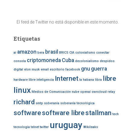
s
c
a
El feed de Twitter no está disponible en este momento.
r
:
Etiquetas
amazon
brasil
ai
bera
BRICS
CIA
colonialismo
conectar
criptomoneda
Cuba
consola
decolonialismo
despidos
gnu
guerra
digital
elon musk
email
escritorio
facebook
Internet
libre
hardware libre
inteligencia
la habana
libra
linux
Medios de Comunicación
nube
openai
owncloud
relay
richard
smtp
soberanía
soberanía tecnológica
software
software libre
stallman
tech
uruguay
tecnología
telnet
twitter
Wikileaks