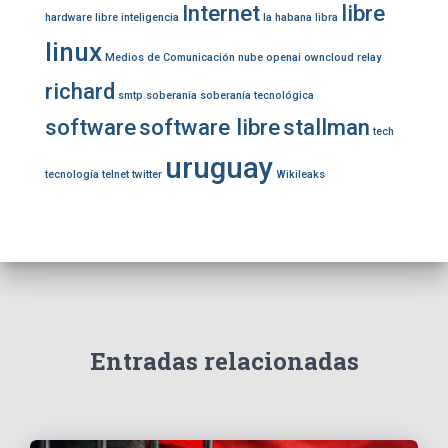
Internet
libre
hardware libre
inteligencia
la habana
libra
linux
Medios de Comunicación
nube
openai
owncloud
relay
richard
smtp
soberanía
soberanía tecnológica
software
software libre
stallman
tech
uruguay
tecnología
telnet
twitter
Wikileaks
Entradas relacionadas