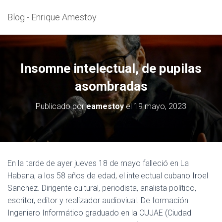
Blog - Enrique Amestoy
Insomne intelectual, de pupilas
asombradas
Publicado por
eamestoy
el
19 mayo, 2023
En la tarde de ayer jueves 18 de mayo falleció en La
Habana, a los 58 años de edad, el intelectual cubano Iroel
Sanchez. Dirigente cultural, periodista, analista político,
escritor, editor y realizador audioviual. De formación
Ingeniero Informático graduado en la CUJAE (Ciudad