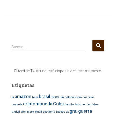
B
Buscar …
u
s
c
a
El feed de Twitter no está disponible en este momento.
r
:
Etiquetas
amazon
brasil
ai
bera
BRICS
CIA
colonialismo
conectar
criptomoneda
Cuba
consola
decolonialismo
despidos
gnu
guerra
digital
elon musk
email
escritorio
facebook