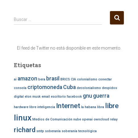
B
Buscar …
u
s
c
a
El feed de Twitter no está disponible en este momento.
r
:
Etiquetas
amazon
brasil
ai
bera
BRICS
CIA
colonialismo
conectar
criptomoneda
Cuba
consola
decolonialismo
despidos
gnu
guerra
digital
elon musk
email
escritorio
facebook
Internet
libre
hardware libre
inteligencia
la habana
libra
linux
Medios de Comunicación
nube
openai
owncloud
relay
richard
smtp
soberanía
soberanía tecnológica