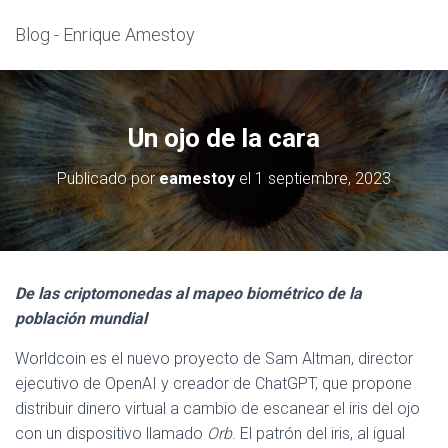
Blog - Enrique Amestoy
Un ojo de la cara
Publicado por
eamestoy
el
1 septiembre, 2023
De las criptomonedas al mapeo biométrico de la
población mundial
Worldcoin es el nuevo proyecto de Sam Altman, director
ejecutivo de OpenAI y creador de ChatGPT, que propone
distribuir dinero virtual a cambio de escanear el iris del ojo
con un dispositivo llamado
Orb
. El patrón del iris, al igual