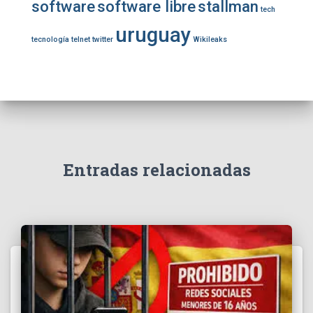
software
software libre
stallman
tech
uruguay
tecnología
telnet
twitter
Wikileaks
Entradas relacionadas